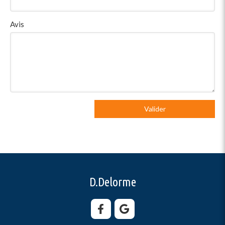
Avis
Valider
D.Delorme