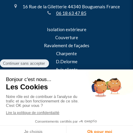
16 Rue de la Giletterie
44340
Bouguenais
France
06 18 63 47 85
Isolation extérieure
Couverture
Ravalement de façades
Charpente
D.Delorme
Avis clients
Contact
Plan du site
Mentions légales
©2024 D.Delorme - Couverture toiture et charpentier
Création et référencement du site par Simplébo